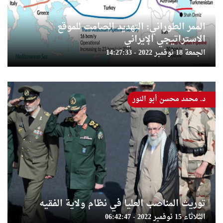
الممر الطوراني: التهديد الصامت للموقع
الاستراتيجي الإيراني
الجمعة 18 نوفمبر 2022 - 14:27:33
د. محمد محسن أبو النور
توريث المناصب العليا في نظام ولاية الفقيه
الثلاثاء 15 نوفمبر 2022 - 06:42:47