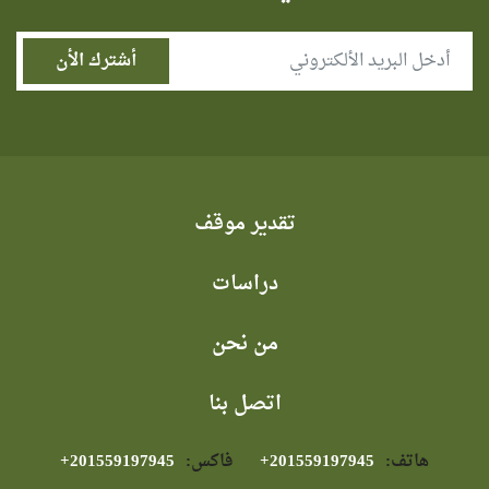
تقدير موقف
دراسات
من نحن
اتصل بنا
هاتف:
⁦+201559197945⁩
فاكس:
⁦+201559197945⁩