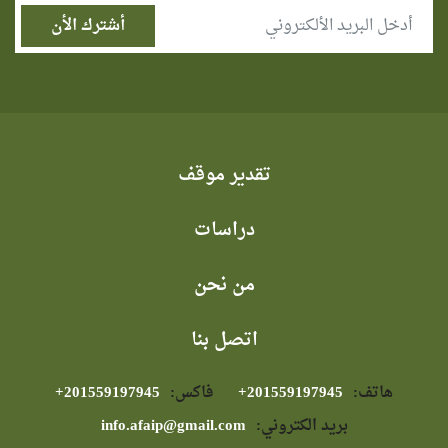
تقدير موقف
دراسات
من نحن
اتصل بنا
هاتف:
⁦+201559197945⁩
فاكس:
⁦+201559197945⁩
بريد الكتروني:
info.afaip@gmail.com