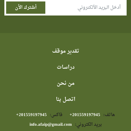
تقدير موقف
دراسات
من نحن
اتصل بنا
هاتف:
⁦+201559197945⁩
فاكس:
⁦+201559197945⁩
بريد الكتروني:
info.afaip@gmail.com