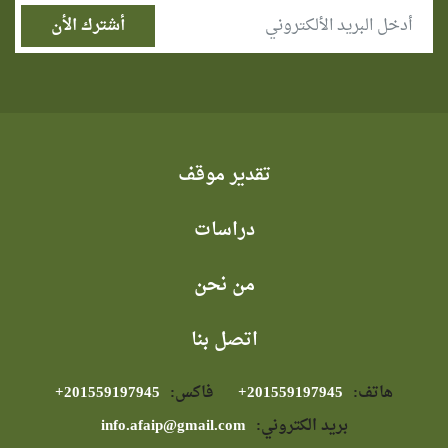
تقدير موقف
دراسات
من نحن
اتصل بنا
هاتف:
⁦+201559197945⁩
فاكس:
⁦+201559197945⁩
بريد الكتروني:
info.afaip@gmail.com