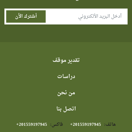
تقدير موقف
دراسات
من نحن
اتصل بنا
هاتف:
⁦+201559197945⁩
فاكس:
⁦+201559197945⁩