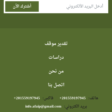
تقدير موقف
دراسات
من نحن
اتصل بنا
هاتف:
⁦+201559197945⁩
فاكس:
⁦+201559197945⁩
بريد الكتروني:
info.afaip@gmail.com