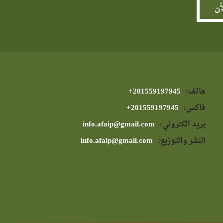
هاتف:
⁦+201559197945⁩
فاكس:
⁦+201559197945⁩
بريد الكتروني:
info.afaip@gmail.com
النشر والتوزيع:
info.afaip@gmail.com