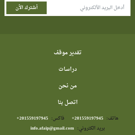
تقدير موقف
دراسات
من نحن
اتصل بنا
هاتف:
⁦+201559197945⁩
فاكس:
⁦+201559197945⁩
بريد الكتروني:
info.afaip@gmail.com