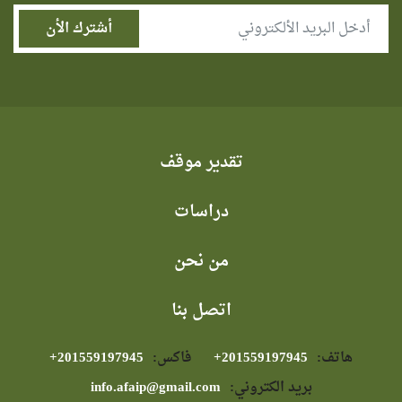
تقدير موقف
دراسات
من نحن
اتصل بنا
هاتف:
⁦+201559197945⁩
فاكس:
⁦+201559197945⁩
بريد الكتروني:
info.afaip@gmail.com