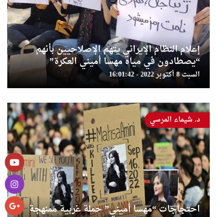
إعلام النظام الإيراني يتهم الإصلاحيين بأنهم
“يصطادون في مياه مهسا أميني العكرة”
السبت 8 أكتوبر 2022 - 16:01:42
د. شيماء المرسي
احتجاجات “مهسا أميني” حملة غربية ممنهجة