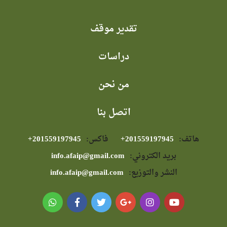
تقدير موقف
دراسات
من نحن
اتصل بنا
هاتف:
⁦+201559197945⁩
فاكس:
⁦+201559197945⁩
بريد الكتروني:
info.afaip@gmail.com
النشر والتوزيع:
info.afaip@gmail.com