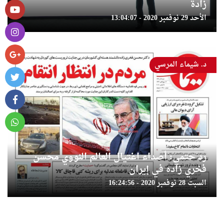
زادة
الأحد 29 نوفمبر 2020 - 13:04:07
د. شيماء المرسي
رد حتمي: أصداء اغتيال العالم النووي محسن
فخري زاده في إيران
السبت 28 نوفمبر 2020 - 16:24:56