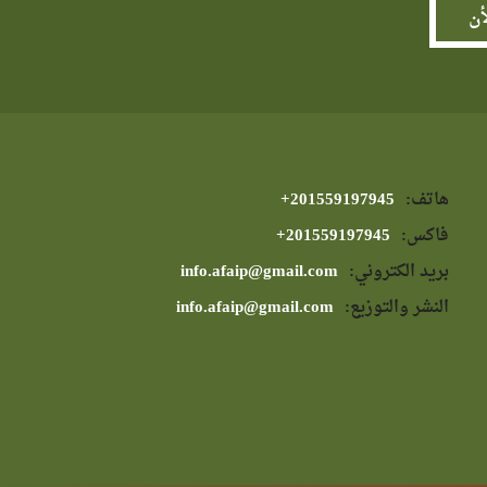
هاتف:
⁦+201559197945⁩
فاكس:
⁦+201559197945⁩
بريد الكتروني:
info.afaip@gmail.com
النشر والتوزيع:
info.afaip@gmail.com