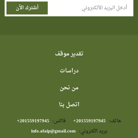
تقدير موقف
دراسات
من نحن
اتصل بنا
هاتف:
⁦+201559197945⁩
فاكس:
⁦+201559197945⁩
بريد الكتروني:
info.afaip@gmail.com