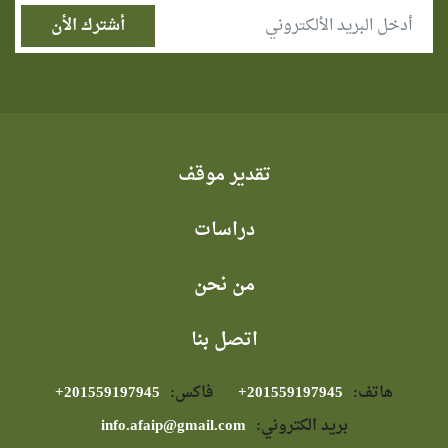
تقدير موقف
دراسات
من نحن
اتصل بنا
هاتف:
⁦+201559197945⁩
فاكس:
⁦+201559197945⁩
بريد الكتروني:
info.afaip@gmail.com