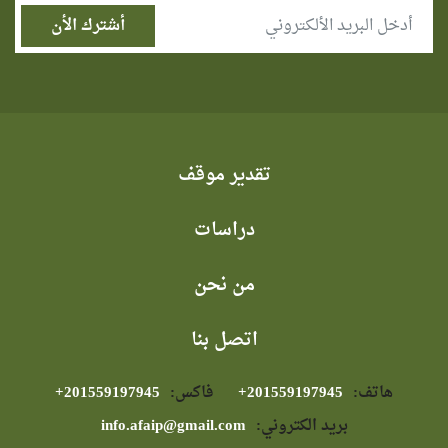
تقدير موقف
دراسات
من نحن
اتصل بنا
هاتف:
⁦+201559197945⁩
فاكس:
⁦+201559197945⁩
بريد الكتروني:
info.afaip@gmail.com