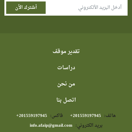
تقدير موقف
دراسات
من نحن
اتصل بنا
هاتف:
⁦+201559197945⁩
فاكس:
⁦+201559197945⁩
بريد الكتروني:
info.afaip@gmail.com