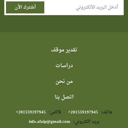
تقدير موقف
دراسات
من نحن
اتصل بنا
هاتف:
⁦+201559197945⁩
فاكس:
⁦+201559197945⁩
بريد الكتروني:
info.afaip@gmail.com