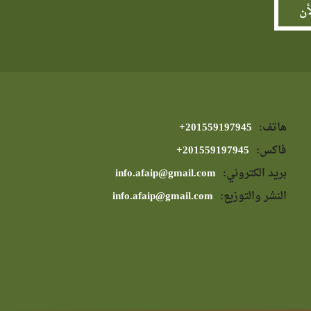
هاتف:
⁦+201559197945⁩
فاكس:
⁦+201559197945⁩
بريد الكتروني:
info.afaip@gmail.com
النشر والتوزيع:
info.afaip@gmail.com