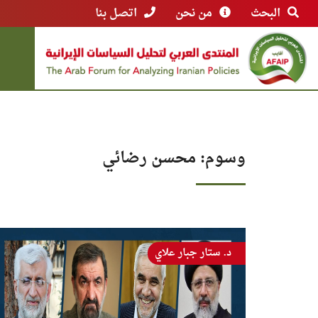
البحث
من نحن
اتصل بنا
وسوم: محسن رضائي
د. ستار جبار علاي