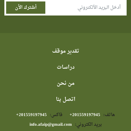
تقدير موقف
دراسات
من نحن
اتصل بنا
هاتف:
⁦+201559197945⁩
فاكس:
⁦+201559197945⁩
بريد الكتروني:
info.afaip@gmail.com