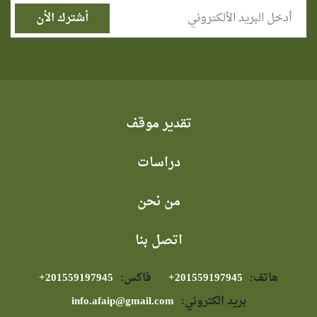
تقدير موقف
دراسات
من نحن
اتصل بنا
هاتف:
⁦+201559197945⁩
فاكس:
⁦+201559197945⁩
بريد الكتروني:
info.afaip@gmail.com