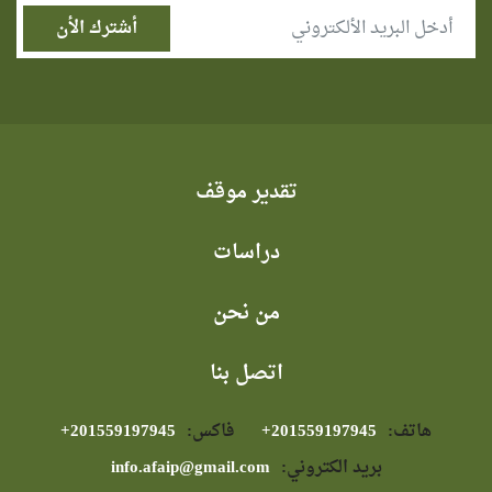
تقدير موقف
دراسات
من نحن
اتصل بنا
هاتف:
⁦+201559197945⁩
فاكس:
⁦+201559197945⁩
بريد الكتروني:
info.afaip@gmail.com