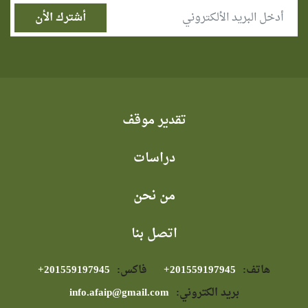
تقدير موقف
دراسات
من نحن
اتصل بنا
هاتف:
⁦+201559197945⁩
فاكس:
⁦+201559197945⁩
بريد الكتروني:
info.afaip@gmail.com