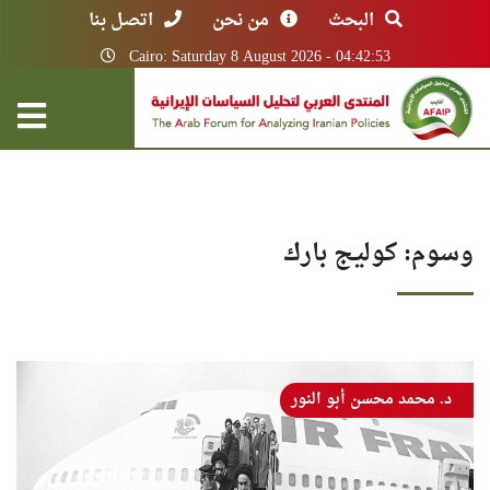
البحث
من نحن
اتصل بنا
Cairo: Saturday 8 August 2026 - 04:42:53
وسوم: كوليج بارك
د. محمد محسن أبو النور