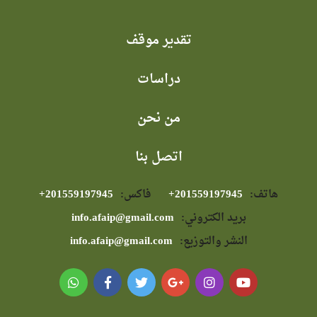
تقدير موقف
دراسات
من نحن
اتصل بنا
هاتف:
⁦+201559197945⁩
فاكس:
⁦+201559197945⁩
بريد الكتروني:
info.afaip@gmail.com
النشر والتوزيع:
info.afaip@gmail.com