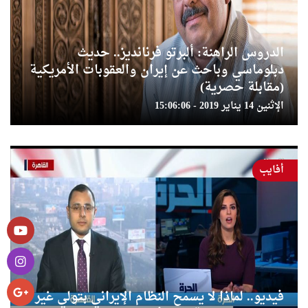
الدروس الراهنة: ألبرتو فرنانديز.. حديث
دبلوماسي وباحث عن إيران والعقوبات الأمريكية
(مقابلة حصرية)
الإثنين 14 يناير 2019 - 15:06:06
أفايب
فيديو.. لماذا لا يسمح النظام الإيراني بتولي غير