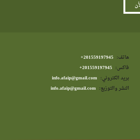
هاتف:
⁦+201559197945⁩
فاكس:
⁦+201559197945⁩
بريد الكتروني:
info.afaip@gmail.com
النشر والتوزيع:
info.afaip@gmail.com