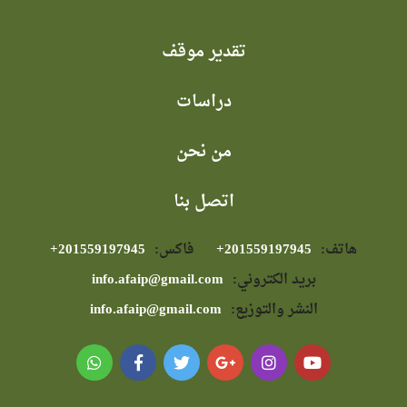
تقدير موقف
دراسات
من نحن
اتصل بنا
هاتف:
⁦+201559197945⁩
فاكس:
⁦+201559197945⁩
بريد الكتروني:
info.afaip@gmail.com
النشر والتوزيع:
info.afaip@gmail.com