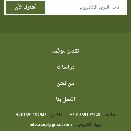
تقدير موقف
دراسات
من نحن
اتصل بنا
هاتف:
⁦+201559197945⁩
فاكس:
⁦+201559197945⁩
بريد الكتروني:
info.afaip@gmail.com