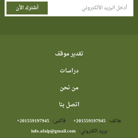
تقدير موقف
دراسات
من نحن
اتصل بنا
هاتف:
⁦+201559197945⁩
فاكس:
⁦+201559197945⁩
بريد الكتروني:
info.afaip@gmail.com