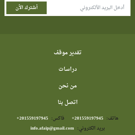
تقدير موقف
دراسات
من نحن
اتصل بنا
هاتف:
⁦+201559197945⁩
فاكس:
⁦+201559197945⁩
بريد الكتروني:
info.afaip@gmail.com