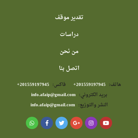
تقدير موقف
دراسات
من نحن
اتصل بنا
هاتف:
⁦+201559197945⁩
فاكس:
⁦+201559197945⁩
بريد الكتروني:
info.afaip@gmail.com
النشر والتوزيع:
info.afaip@gmail.com