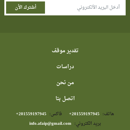
تقدير موقف
دراسات
من نحن
اتصل بنا
هاتف:
⁦+201559197945⁩
فاكس:
⁦+201559197945⁩
بريد الكتروني:
info.afaip@gmail.com