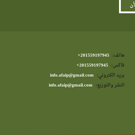
هاتف:
⁦+201559197945⁩
فاكس:
⁦+201559197945⁩
بريد الكتروني:
info.afaip@gmail.com
النشر والتوزيع:
info.afaip@gmail.com