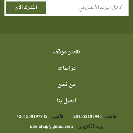
تقدير موقف
دراسات
من نحن
اتصل بنا
هاتف:
⁦+201559197945⁩
فاكس:
⁦+201559197945⁩
بريد الكتروني:
info.afaip@gmail.com