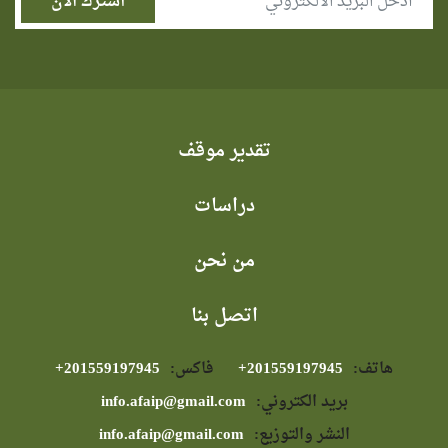
تقدير موقف
دراسات
من نحن
اتصل بنا
هاتف:
⁦+201559197945⁩
فاكس:
⁦+201559197945⁩
بريد الكتروني:
info.afaip@gmail.com
النشر والتوزيع:
info.afaip@gmail.com