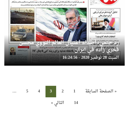
رد حتمي: أصداء اغتيال العالم النووي محسن
فخري زاده في إيران
السبت 28 نوفمبر 2020 - 16:24:56
« الصفحة السابقة
1
2
3
4
5
…
14
التالي »