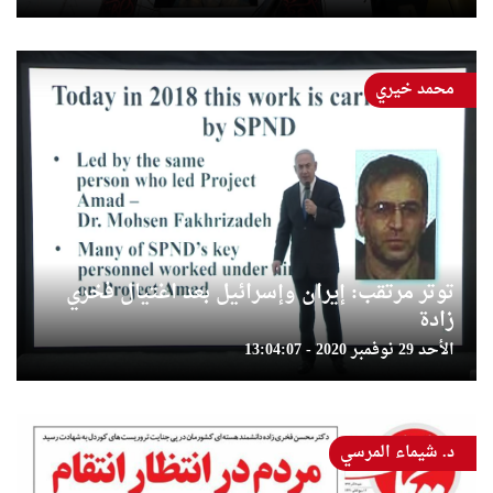
محمد خيري
توتر مرتقب: إيران وإسرائيل بعد اغتيال فخري
زادة
الأحد 29 نوفمبر 2020 - 13:04:07
د. شيماء المرسي