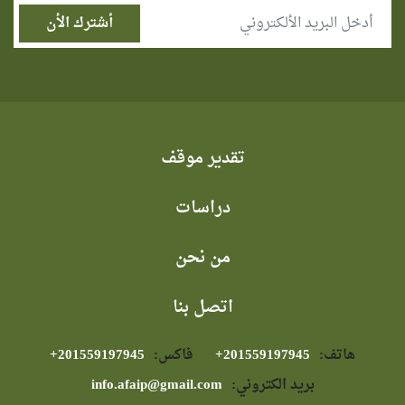
تقدير موقف
دراسات
من نحن
اتصل بنا
هاتف:
⁦+201559197945⁩
فاكس:
⁦+201559197945⁩
بريد الكتروني:
info.afaip@gmail.com