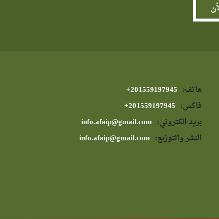
هاتف:
⁦+201559197945⁩
فاكس:
⁦+201559197945⁩
بريد الكتروني:
info.afaip@gmail.com
النشر والتوزيع:
info.afaip@gmail.com