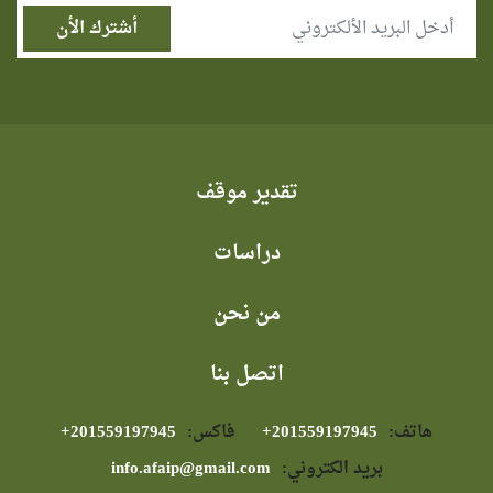
تقدير موقف
دراسات
من نحن
اتصل بنا
هاتف:
⁦+201559197945⁩
فاكس:
⁦+201559197945⁩
بريد الكتروني:
info.afaip@gmail.com