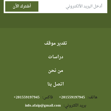
تقدير موقف
دراسات
من نحن
اتصل بنا
هاتف:
⁦+201559197945⁩
فاكس:
⁦+201559197945⁩
بريد الكتروني:
info.afaip@gmail.com