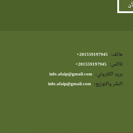
هاتف:
⁦+201559197945⁩
فاكس:
⁦+201559197945⁩
بريد الكتروني:
info.afaip@gmail.com
النشر والتوزيع:
info.afaip@gmail.com