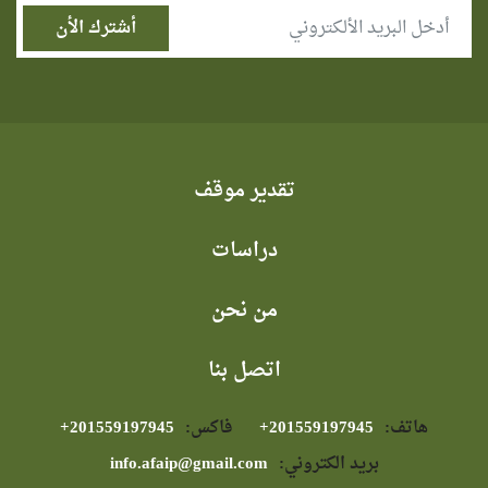
تقدير موقف
دراسات
من نحن
اتصل بنا
هاتف:
⁦+201559197945⁩
فاكس:
⁦+201559197945⁩
بريد الكتروني:
info.afaip@gmail.com