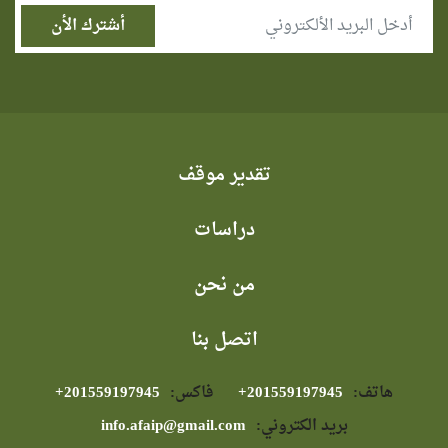
تقدير موقف
دراسات
من نحن
اتصل بنا
هاتف:
⁦+201559197945⁩
فاكس:
⁦+201559197945⁩
بريد الكتروني:
info.afaip@gmail.com