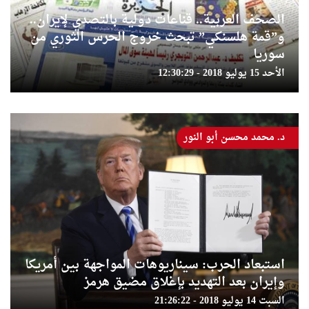
الصحف العربية.. قناعات دولية بالتصدي لإيران..
و”قمة هلسنكي” تبحث خروج الحرس الثوري من
سوريا
الأحد 15 يوليو 2018 - 12:30:29
د. محمد محسن أبو النور
استبعاد الحرب: سيناريوهات المواجهة بين أمريكا
وإيران بعد التهديد بإغلاق مضيق هرمز
السبت 14 يوليو 2018 - 21:26:22