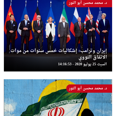
د. محمد محسن أبو النور
إيران وترامب: إشكاليات خمس سنوات من موات
الاتفاق النووي
السبت 25 يوليو 2020 - 14:16:53
د. محمد محسن أبو النور