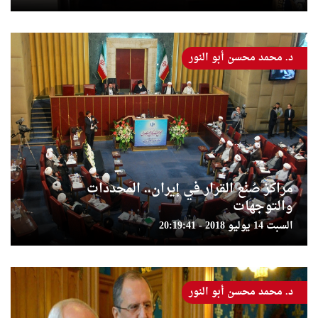
د. محمد محسن أبو النور
مراكز صُنْع القرار في إيران.. المحددات
والتوجهات
السبت 14 يوليو 2018 - 20:19:41
د. محمد محسن أبو النور