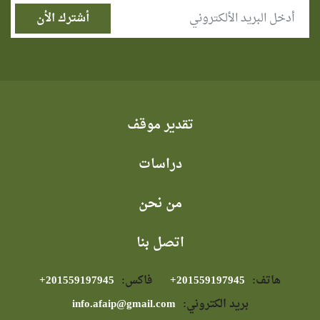
تقدير موقف
دراسات
من نحن
اتصل بنا
هاتف:
⁦+201559197945⁩
فاكس:
⁦+201559197945⁩
بريد الكتروني:
info.afaip@gmail.com