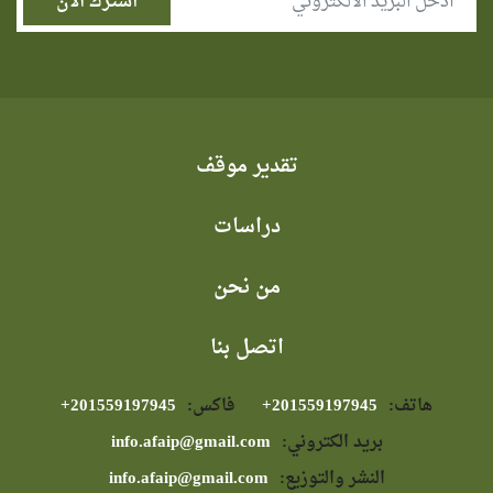
تقدير موقف
دراسات
من نحن
اتصل بنا
هاتف:
⁦+201559197945⁩
فاكس:
⁦+201559197945⁩
بريد الكتروني:
info.afaip@gmail.com
النشر والتوزيع:
info.afaip@gmail.com