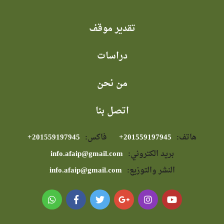
تقدير موقف
دراسات
من نحن
اتصل بنا
هاتف:
⁦+201559197945⁩
فاكس:
⁦+201559197945⁩
بريد الكتروني:
info.afaip@gmail.com
النشر والتوزيع:
info.afaip@gmail.com