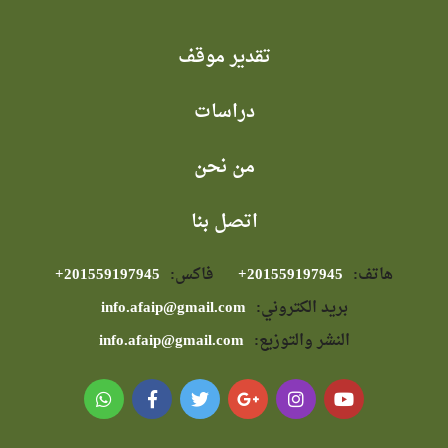
تقدير موقف
دراسات
من نحن
اتصل بنا
هاتف:
⁦+201559197945⁩
فاكس:
⁦+201559197945⁩
بريد الكتروني:
info.afaip@gmail.com
النشر والتوزيع:
info.afaip@gmail.com