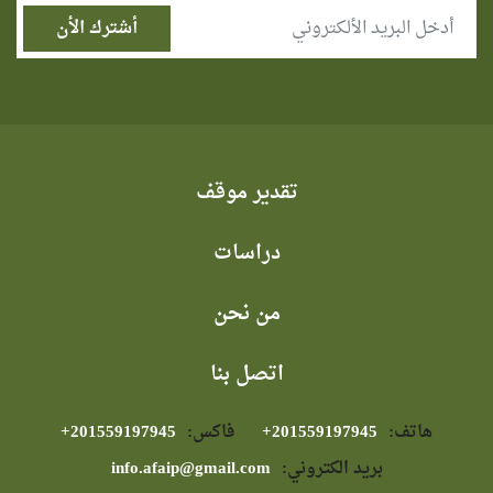
تقدير موقف
دراسات
من نحن
اتصل بنا
هاتف:
⁦+201559197945⁩
فاكس:
⁦+201559197945⁩
بريد الكتروني:
info.afaip@gmail.com