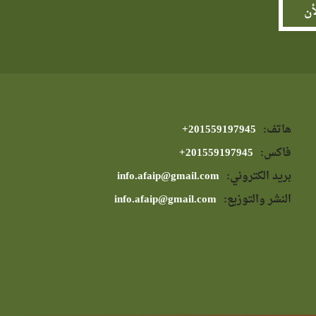
هاتف:
⁦+201559197945⁩
فاكس:
⁦+201559197945⁩
بريد الكتروني:
info.afaip@gmail.com
النشر والتوزيع:
info.afaip@gmail.com