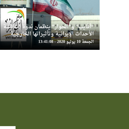
“أفايب” و”الحوار” ينظمان ندوة لمناقشة
الأحداث الإيرانية وتأثيراتها الخارجية
الجمعة 10 يوليو 2020 - 13:41:08