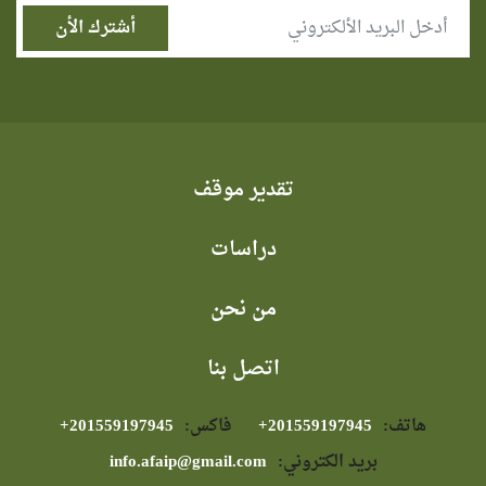
تقدير موقف
دراسات
من نحن
اتصل بنا
هاتف:
⁦+201559197945⁩
فاكس:
⁦+201559197945⁩
بريد الكتروني:
info.afaip@gmail.com